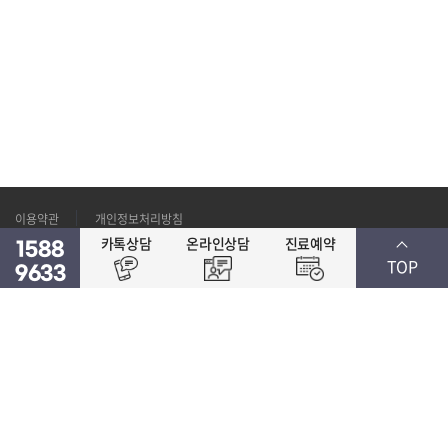
이용약관
개인정보처리방침
카톡상담
온라인상담
진료예약
1588
TOP
9633
대표자명 : 성병윤
사업자번호 : 124-94-83738
경기도 수원시 장안구 수성로 330
TEL : 1588-9633
© St.Mary's Spine & Joint Hospital. All Rights Reserved.
Designed by WebSite.co.kr