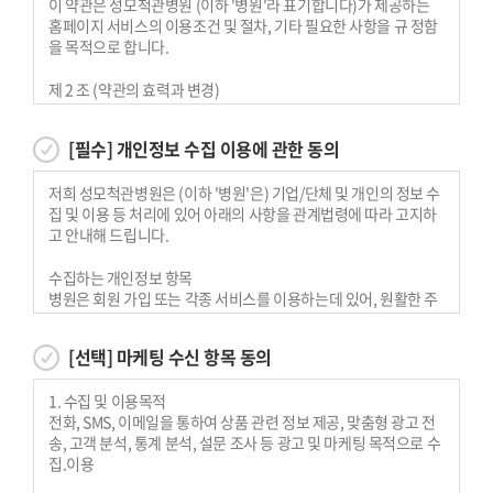
이 약관은 성모척관병원 (이하 '병원'라 표기합니다)가 제공하는
홈페이지 서비스의 이용조건 및 절차, 기타 필요한 사항을 규 정함
을 목적으로 합니다.
제 2 조 (약관의 효력과 변경)
1. 이 약관은 이용자에게 공지함으로써 효력을 발생합니다.
2. 이 약관의 내용은 서비스 화면 내에 게시하며 약관의 변경 사항
[필수] 개인정보 수집 이용에 관한 동의
이 있을 경우 병원의 온라인 공지사항을 통해 공지합니다.
3. 병원은 필요하다고 인정되는 경우 이 약관을 개정할 수 있으며
저희 성모척관병원은 (이하 '병원'은) 기업/단체 및 개인의 정보 수
변경된 약관은 제 1 항과 같은 방법으로 효력을 발생합니다.
집 및 이용 등 처리에 있어 아래의 사항을 관계법령에 따라 고지하
고 안내해 드립니다.
제 3 조 (약관적용외 준칙)
1. 이 약관은 당사가 제공하는 서비스에 관한 이용규정 및 별도 약
수집하는 개인정보 항목
관과 함께 적용됩니다.
병원은 회원 가입 또는 각종 서비스를 이용하는데 있어, 원활한 주
2. 이 약관에 명시되지 않은 사항이 관계법령에 규정되어 있을 경
문과 서비스 접수, 물품 배송, 대금 결제 등 회원에게 편리하고 유
우에는 그 규정에 따릅니다.
익한 맞춤정보를 제공하기 위해서 최소한의 개인정보를 수집하여
[선택] 마케팅 수신 항목 동의
이용하고 있습니다.
제 4 조 (정의)
수집항목 : 이름, 생년월일, 성별, 로그인ID, 비밀번호, 자택 전화번
이 약관에서 사용하는 용어의 정의는 다음과 같습니다.
1. 수집 및 이용목적
호, 자택 주소, 휴대전화번호, 이메일, 쿠키, 결제기록, 접속 로그,
1. "이용자"란 "홈페이지"에 접속하여 이 약관에 따라 "홈페이지"
전화, SMS, 이메일을 통하여 상품 관련 정보 제공, 맞춤형 광고 전
접속 IP 정보
가 제공하는 서비스를 받는 개인회원 및 법인회원을 말합니다.
송, 고객 분석, 통계 분석, 설문 조사 등 광고 및 마케팅 목적으로 수
개인정보 수집방법 : 홈페이지(회원가입)
2. "가입"이란 당사가 제공하는 신청서 양식에 해당 정보를 가입하
집.이용
고,본 약관에 동의하여 서비스 이용계약을 완료시키는 행위를
개인정보의 수집 및 이용목적