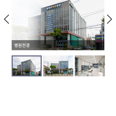
병원전경
병원전경
병원로비
병원로비
병원로비
관절센터,척추센터 진료실
건강검진센터
내과,가정의학과,신경과 진료실
영상의학과
수술실
병동
병동