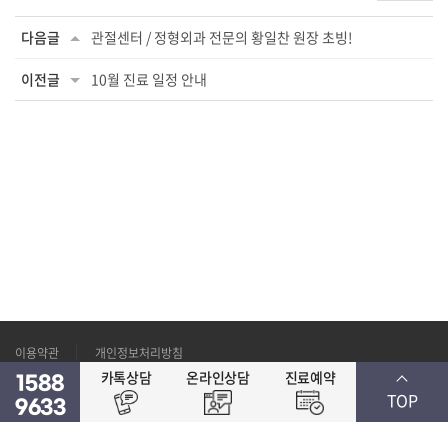
다음글
관절센터 / 정형외과 전문의 황일찬 원장 초빙!
이전글
10월 진료 일정 안내
이용약관
개인정보처리방침
카톡상담
온라인상담
진료예약
1588
TOP
9633
대표자명 : 성병윤
사업자번호 : 124-94-83738