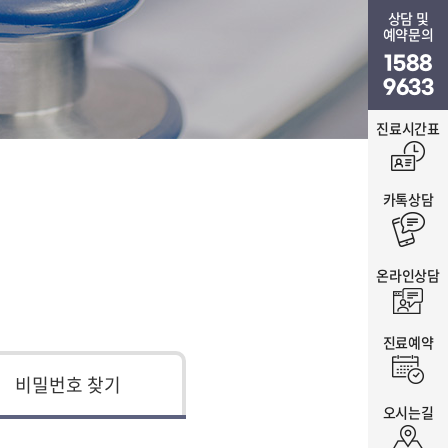
상담 및
예약문의
1588
9633
진료시간표
카톡상담
온라인상담
진료예약
비밀번호 찾기
오시는길